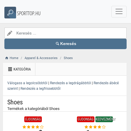
}
SPORTTOP.HU
Keresés
Home
Apparel & Accessories
Shoes
KATEGÓRIA
|
|
Válogass a legolcsóbbtól
Rendezés a legdrágábbtól
Rendezés ábécé
|
szerint
Rendezés a legfrissebbtől
Shoes
Termékek a kategóriából Shoes
ÚJDONSÁG
ÚJDONSÁG
KEDVEZMÉNY