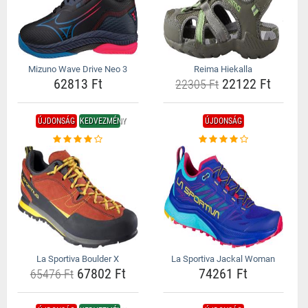
Mizuno Wave Drive Neo 3
Reima Hiekalla
62813 Ft
22122 Ft
22305 Ft
ÚJDONSÁG
KEDVEZMÉNY
ÚJDONSÁG
La Sportiva Boulder X
La Sportiva Jackal Woman
67802 Ft
74261 Ft
65476 Ft