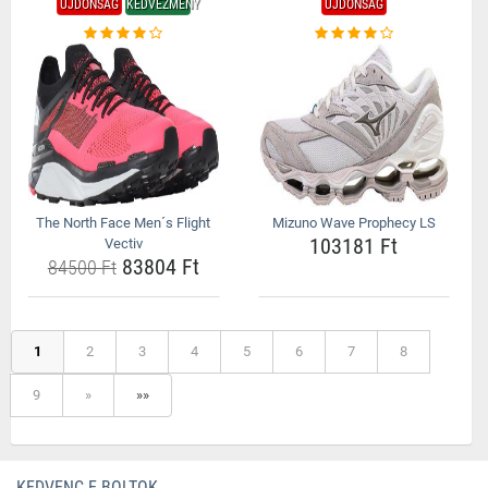
ÚJDONSÁG
KEDVEZMÉNY
ÚJDONSÁG
The North Face Men´s Flight
Mizuno Wave Prophecy LS
103181 Ft
Vectiv
83804 Ft
84500 Ft
1
2
3
4
5
6
7
8
9
»
»»
KEDVENC E-BOLTOK