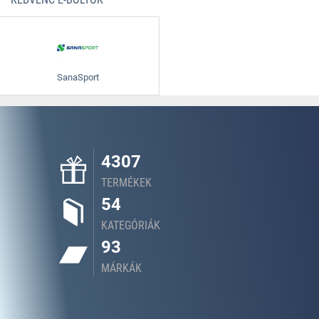
SanaSport
4307
TERMÉKEK
54
KATEGÓRIÁK
93
MÁRKÁK