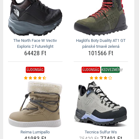
The North Face W Vectiv
Haglöfs Boty Duality AT1 GT
Exploris 2 Futurelight
pánské tmavě zelená
64428 Ft
101566 Ft
ÚJDONSÁG
ÚJDONSÁG
KEDVEZMÉNY
Reima Lumipallo
Tecnica Sulfur Ws
41983 Ft
77491 Ft
75420 Ft