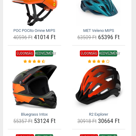
POC POCito Omne MIPS
MET Veleno MIPS
41014 Ft
65396 Ft
40596 Ft
63509 Ft
ÚJDONSÁG
KEDVEZMÉNY
ÚJDONSÁG
KEDVEZMÉNY
Bluegrass Intox
R2 Explorer
53124 Ft
30664 Ft
55357 Ft
30918 Ft