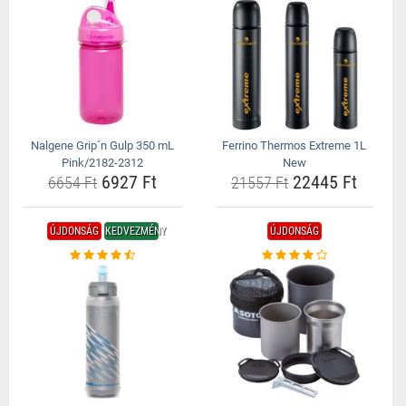
Nalgene Grip´n Gulp 350 mL
Ferrino Thermos Extreme 1L
Pink/2182-2312
New
6927 Ft
22445 Ft
6654 Ft
21557 Ft
ÚJDONSÁG
KEDVEZMÉNY
ÚJDONSÁG