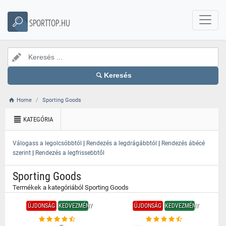
}
SPORTTOP.HU
Keresés
Home
Sporting Goods
KATEGÓRIA
|
|
Válogass a legolcsóbbtól
Rendezés a legdrágábbtól
Rendezés ábécé
|
szerint
Rendezés a legfrissebbtől
Sporting Goods
Termékek a kategóriából Sporting Goods
ÚJDONSÁG
KEDVEZMÉNY
ÚJDONSÁG
KEDVEZMÉNY