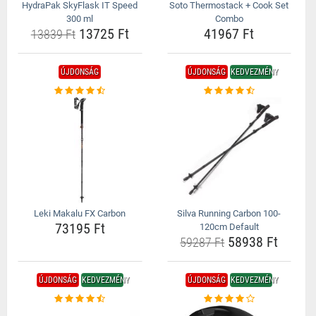
HydraPak SkyFlask IT Speed
Soto Thermostack + Cook Set
300 ml
Combo
13725 Ft
41967 Ft
13839 Ft
ÚJDONSÁG
ÚJDONSÁG
KEDVEZMÉNY
Leki Makalu FX Carbon
Silva Running Carbon 100-
73195 Ft
120cm Default
58938 Ft
59287 Ft
ÚJDONSÁG
KEDVEZMÉNY
ÚJDONSÁG
KEDVEZMÉNY