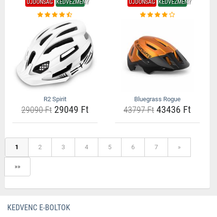
ÚJDONSÁG
KEDVEZMÉNY
ÚJDONSÁG
KEDVEZMÉNY
R2 Spirit
Bluegrass Rogue
29049 Ft
43436 Ft
29090 Ft
43797 Ft
1
2
3
4
5
6
7
»
»»
KEDVENC E-BOLTOK