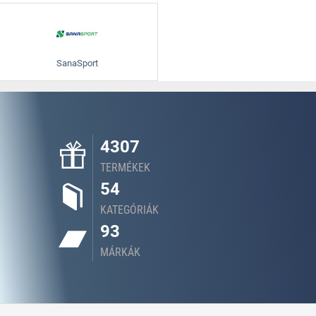
SanaSport
4307
TERMÉKEK
54
KATEGÓRIÁK
93
MÁRKÁK