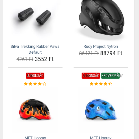
Silva Trekking Rubber Paws
Rudy Project Nytron
88794 Ft
Default
86421 Ft
3552 Ft
4261 Ft
ÚJDONSÁG
ÚJDONSÁG
KEDVEZMÉNY
MET Hooray
MET Hooray