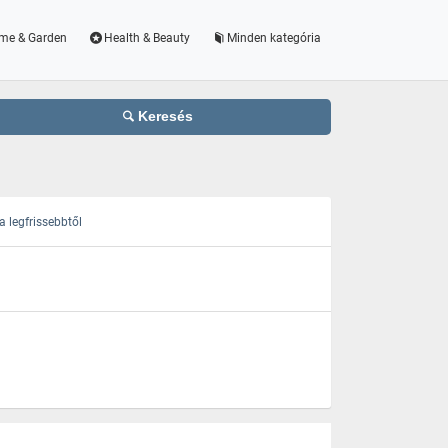
me & Garden
Health & Beauty
Minden kategória
Keresés
 legfrissebbtől