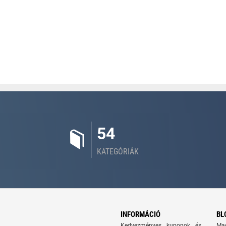
54
KATEGÓRIÁK
INFORMÁCIÓ
BL
Kedvezményes kuponok és
Ma