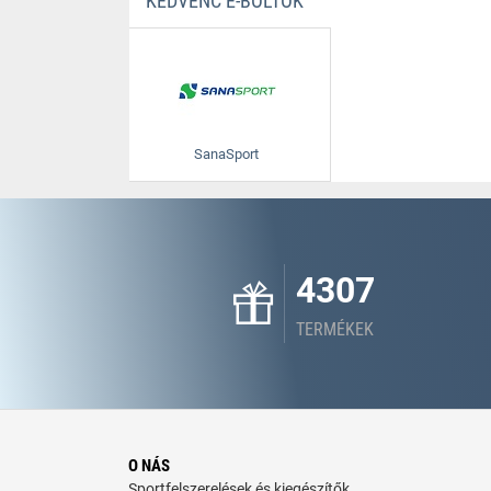
KEDVENC E-BOLTOK
SanaSport
4307
TERMÉKEK
O NÁS
Sportfelszerelések és kiegészítők