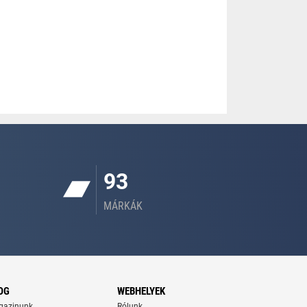
93
MÁRKÁK
OG
WEBHELYEK
gazinunk
Rólunk