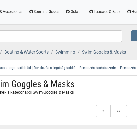
& Accessories
Sporting Goods
Ostatní
Luggage & Bags
Ho
Boating & Water Sports
Swimming
Swim Goggles & Masks
|
|
|
ss a legolcsóbbtól
Rendezés a legdrágábbtól
Rendezés ábécé szerint
Rendezés a
im Goggles & Masks
kek a kategóriából Swim Goggles & Masks
»
»»