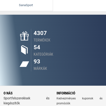
SanaSport
4307
TERMÉKEK
54
KATEGÓRIÁK
93
MÁRKÁK
O NÁS
INFORMÁCIÓ
Sportfelszerelések és
Kedvezményes kuponok és
kiegészítők
promóciók