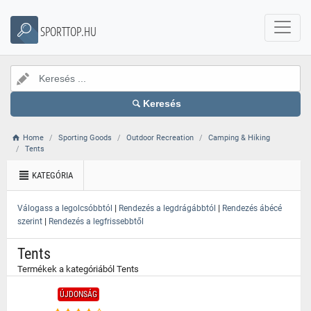
}
SPORTTOP.HU
Keresés
Home
Sporting Goods
Outdoor Recreation
Camping & Hiking
Tents
KATEGÓRIA
|
|
Válogass a legolcsóbbtól
Rendezés a legdrágábbtól
Rendezés ábécé
|
szerint
Rendezés a legfrissebbtől
Tents
Termékek a kategóriából Tents
ÚJDONSÁG