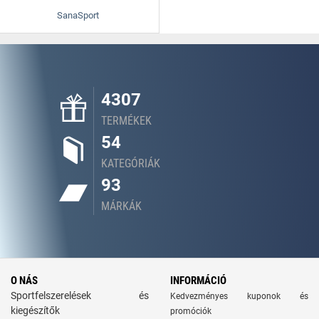
SanaSport
4307
TERMÉKEK
54
KATEGÓRIÁK
93
MÁRKÁK
O NÁS
INFORMÁCIÓ
Sportfelszerelések és
Kedvezményes kuponok és
kiegészítők
promóciók