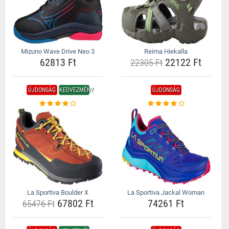
Mizuno Wave Drive Neo 3
Reima Hiekalla
62813 Ft
22122 Ft
22305 Ft
ÚJDONSÁG
KEDVEZMÉNY
ÚJDONSÁG
La Sportiva Boulder X
La Sportiva Jackal Woman
67802 Ft
74261 Ft
65476 Ft