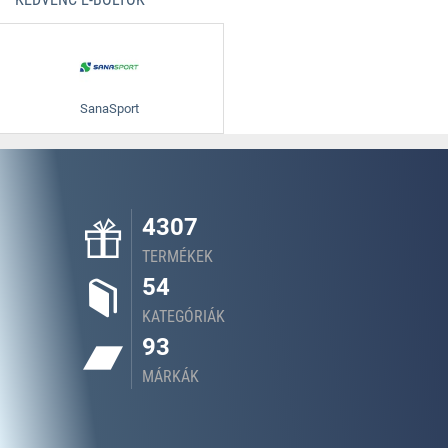
SanaSport
4307
TERMÉKEK
54
KATEGÓRIÁK
93
MÁRKÁK