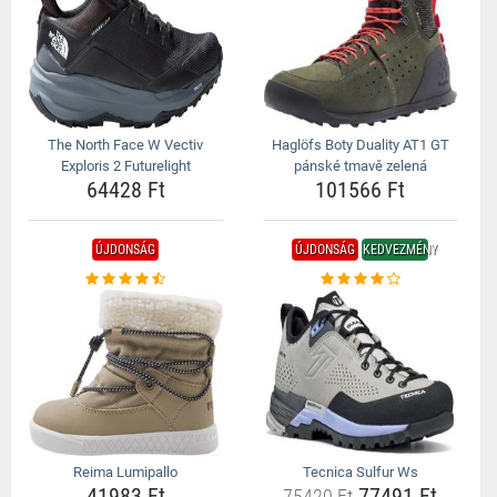
The North Face W Vectiv
Haglöfs Boty Duality AT1 GT
Exploris 2 Futurelight
pánské tmavě zelená
64428 Ft
101566 Ft
ÚJDONSÁG
ÚJDONSÁG
KEDVEZMÉNY
Reima Lumipallo
Tecnica Sulfur Ws
41983 Ft
77491 Ft
75420 Ft