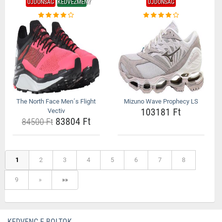
ÚJDONSÁG
KEDVEZMÉNY
ÚJDONSÁG
The North Face Men´s Flight
Mizuno Wave Prophecy LS
103181 Ft
Vectiv
83804 Ft
84500 Ft
1
2
3
4
5
6
7
8
9
»
»»
KEDVENC E-BOLTOK