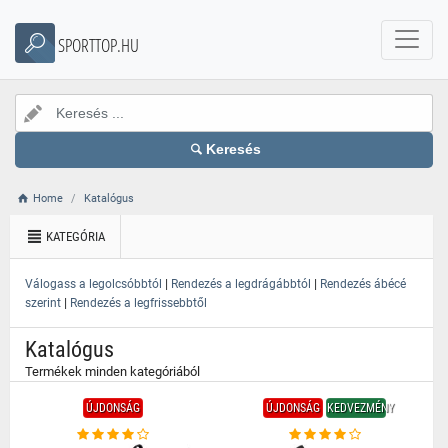
}
SPORTTOP.HU
Keresés
Home
Katalógus
KATEGÓRIA
|
|
Válogass a legolcsóbbtól
Rendezés a legdrágábbtól
Rendezés ábécé
|
szerint
Rendezés a legfrissebbtől
Katalógus
Termékek minden kategóriából
ÚJDONSÁG
ÚJDONSÁG
KEDVEZMÉNY