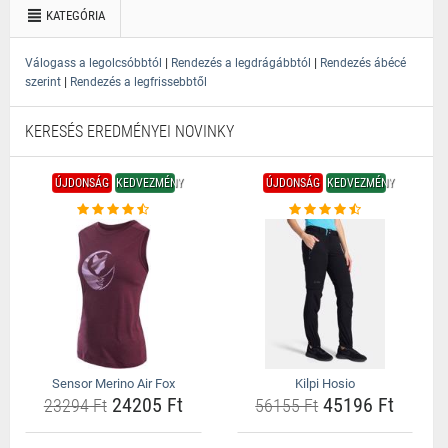
KATEGÓRIA
|
|
Válogass a legolcsóbbtól
Rendezés a legdrágábbtól
Rendezés ábécé
|
szerint
Rendezés a legfrissebbtől
KERESÉS EREDMÉNYEI NOVINKY
ÚJDONSÁG
KEDVEZMÉNY
ÚJDONSÁG
KEDVEZMÉNY
Sensor Merino Air Fox
Kilpi Hosio
24205 Ft
45196 Ft
23294 Ft
56155 Ft