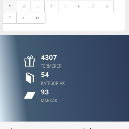
1
2
3
4
5
6
7
8
9
»
»»
4307
TERMÉKEK
54
KATEGÓRIÁK
93
MÁRKÁK